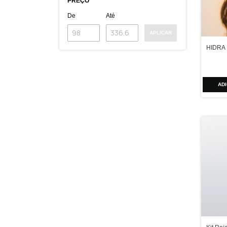
PREÇO
De
Até
APLICAR
HIDRA 
AD