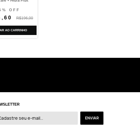
are + Hidra Fruit
5% OFF
6,60
R$196,00
AR AO CARRINHO
WSLETTER