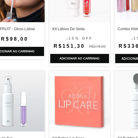
FRUIT - Gloss Labial
Kit Lábios De Seda
Combo Hidra
R$98,00
15% OFF
1
-
-
R$151,30
R$33
R$178,00
ICIONAR AO CARRINHO
ADICIONAR AO CARRINHO