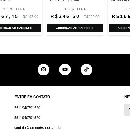
o de Sol
Kit Rotina Lip Care
Kit Bubble C
15% OFF
15% OFF
1
-
-
-
167,45
R$246,50
R$16
R$197,00
R$290,00
ICIONAR AO CARRINHO
ADICIONAR AO CARRINHO
ADICION
ENTRE EM CONTATO
NE
5511940791520
5511940791520
contato@femme9shop.com.br