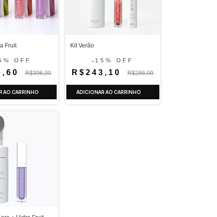
 Fruit
Kit Verão
5% OFF
15% OFF
-
6,60
R$243,10
R$396,00
R$286,00