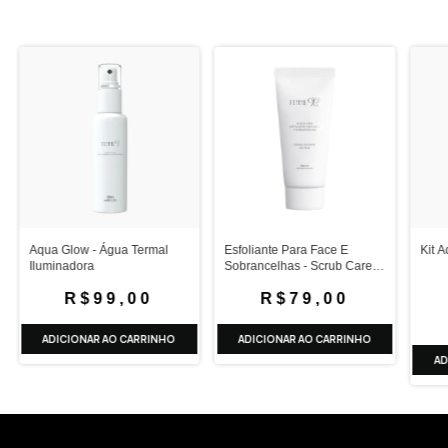
Aqua Glow - Água Termal
Esfoliante Para Face E
Kit 
Iluminadora
Sobrancelhas - Scrub Care
30g
R$99,00
R$79,00